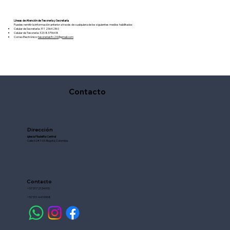
Líneas de Atención de Tesorería y Secretaría
Puedes remitir la información anterior a través de cualquiera de los siguientes medios habilitados:
Celular de Secretaría: 311 2364280
Celular de Tesorería: 320 8379648
Correo Electrónico:
tesoreriaicfc24@gmail.com
Contacto
Dirección
Iglesia Filadelfia Central
Calle 62#7-63.
Bogotá, Colombia.
Contacto
+57 317 2134970
+57 311 4410968