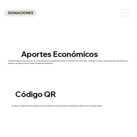
DONACIONES
Aportes Económicos
Tu generosidad nos permite avanzar con excelencia en los preparativos de la Convención Firmes y Avivados. Si deseas sumarte y apoyar este altar de ministración,
ponemos a tu disposición los medios oficiales de recaudación.
Código QR
Escanea el código QR desde la aplicación de tu entidad bancaria para realizar transferencias directas de forma ágil y segura.