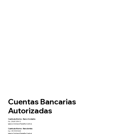
Cuentas Bancarias
Autorizadas
Cuenta de Ahorros - Banco Occidente
No. 23681054-5
Iglesia Cristiana Filadelfia Central.
Cuenta de Ahorros - Bancolombia
No. 17473701545
Iglesia Cristiana Filadelfia Central.