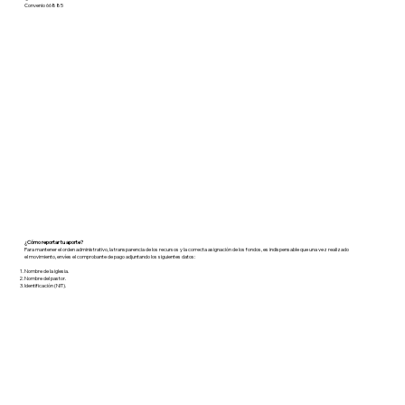
Convenio 66885
¿Cómo reportar tu aporte?
Para mantener el orden administrativo, la transparencia de los recursos y la correcta asignación de los fondos, es indispensable que una vez realizado
el movimiento, envíes el comprobante de pago adjuntando los siguientes datos:
Nombre de la iglesia.
Nombre del pastor.
Identificación (NIT).