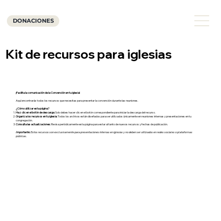
DONACIONES
Kit de recursos para iglesias
¡Facilita la comunicación de la Convención en tu iglesia!
Aquí encontrarás todos los recursos que necesitas para presentar la convención durante las reuniones.​
¿Cómo utilizar esta página?
Haz clic en el botón de descarga:
Solo debes hacer clic en el botón correspondiente para iniciar la descarga del recurso.
Organiza los recursos en tu iglesia:
Todos los archivos están diseñados para ser utilizados únicamente en reuniones internas y presentaciones en tu
congregación.
Consulta las actualizaciones:
Revisa periódicamente esta página para estar al tanto de nuevos recursos y fechas de publicación.
Importante:
Estos recursos son exclusivamente para presentaciones internas en iglesias y no deben ser utilizados en redes sociales o plataformas
públicas.